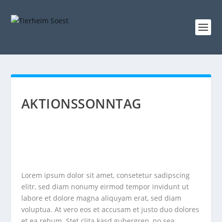
AKTIONSSONNTAG
Lorem ipsum dolor sit amet, consetetur sadipscing
elitr, sed diam nonumy eirmod tempor invidunt ut
labore et dolore magna aliquyam erat, sed diam
voluptua. At vero eos et accusam et justo duo dolores
et ea rebum. Stet clita kasd gubergren, no sea