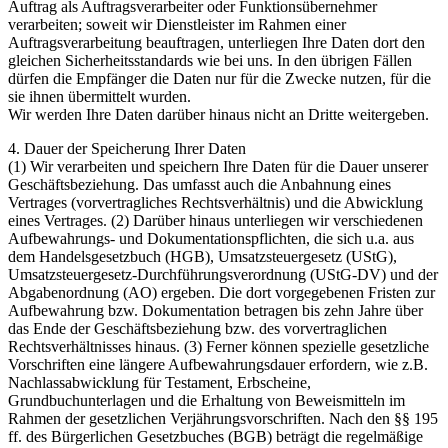
Auftrag als Auftragsverarbeiter oder Funktionsübernehmer
verarbeiten; soweit wir Dienstleister im Rahmen einer
Auftragsverarbeitung beauftragen, unterliegen Ihre Daten dort den
gleichen Sicherheitsstandards wie bei uns. In den übrigen Fällen
dürfen die Empfänger die Daten nur für die Zwecke nutzen, für die
sie ihnen übermittelt wurden.
Wir werden Ihre Daten darüber hinaus nicht an Dritte weitergeben.
4. Dauer der Speicherung Ihrer Daten
(1) Wir verarbeiten und speichern Ihre Daten für die Dauer unserer
Geschäftsbeziehung. Das umfasst auch die Anbahnung eines
Vertrages (vorvertragliches Rechtsverhältnis) und die Abwicklung
eines Vertrages. (2) Darüber hinaus unterliegen wir verschiedenen
Aufbewahrungs- und Dokumentationspflichten, die sich u.a. aus
dem Handelsgesetzbuch (HGB), Umsatzsteuergesetz (UStG),
Umsatzsteuergesetz-Durchführungsverordnung (UStG-DV) und der
Abgabenordnung (AO) ergeben. Die dort vorgegebenen Fristen zur
Aufbewahrung bzw. Dokumentation betragen bis zehn Jahre über
das Ende der Geschäftsbeziehung bzw. des vorvertraglichen
Rechtsverhältnisses hinaus. (3) Ferner können spezielle gesetzliche
Vorschriften eine längere Aufbewahrungsdauer erfordern, wie z.B.
Nachlassabwicklung für Testament, Erbscheine,
Grundbuchunterlagen und die Erhaltung von Beweismitteln im
Rahmen der gesetzlichen Verjährungsvorschriften. Nach den §§ 195
ff. des Bürgerlichen Gesetzbuches (BGB) beträgt die regelmäßige