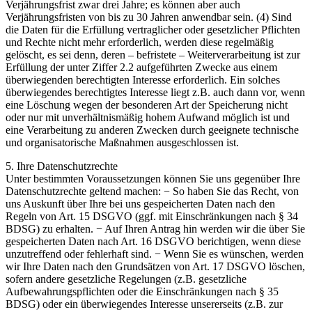
Verjährungsfrist zwar drei Jahre; es können aber auch
Verjährungsfristen von bis zu 30 Jahren anwendbar sein. (4) Sind
die Daten für die Erfüllung vertraglicher oder gesetzlicher Pflichten
und Rechte nicht mehr erforderlich, werden diese regelmäßig
gelöscht, es sei denn, deren – befristete – Weiterverarbeitung ist zur
Erfüllung der unter Ziffer 2.2 aufgeführten Zwecke aus einem
überwiegenden berechtigten Interesse erforderlich. Ein solches
überwiegendes berechtigtes Interesse liegt z.B. auch dann vor, wenn
eine Löschung wegen der besonderen Art der Speicherung nicht
oder nur mit unverhältnismäßig hohem Aufwand möglich ist und
eine Verarbeitung zu anderen Zwecken durch geeignete technische
und organisatorische Maßnahmen ausgeschlossen ist.
5. Ihre Datenschutzrechte
Unter bestimmten Voraussetzungen können Sie uns gegenüber Ihre
Datenschutzrechte geltend machen: − So haben Sie das Recht, von
uns Auskunft über Ihre bei uns gespeicherten Daten nach den
Regeln von Art. 15 DSGVO (ggf. mit Einschränkungen nach § 34
BDSG) zu erhalten. − Auf Ihren Antrag hin werden wir die über Sie
gespeicherten Daten nach Art. 16 DSGVO berichtigen, wenn diese
unzutreffend oder fehlerhaft sind. − Wenn Sie es wünschen, werden
wir Ihre Daten nach den Grundsätzen von Art. 17 DSGVO löschen,
sofern andere gesetzliche Regelungen (z.B. gesetzliche
Aufbewahrungspflichten oder die Einschränkungen nach § 35
BDSG) oder ein überwiegendes Interesse unsererseits (z.B. zur