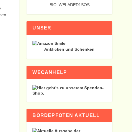
BIC: WELADED1SOS
e
sen
UNSER
Anklicken und Schenken
WECANHELP
BÖRDEPFOTEN AKTUELL