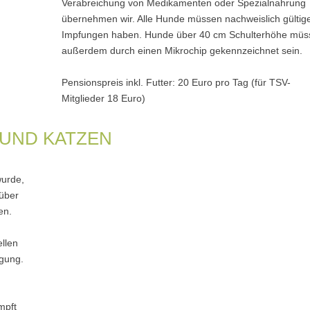
Verabreichung von Medikamenten oder Spezialnahrung
übernehmen wir. Alle Hunde müssen nachweislich gültig
Impfungen haben. Hunde über 40 cm Schulterhöhe müs
außerdem durch einen Mikrochip gekennzeichnet sein.
Pensionspreis inkl. Futter: 20 Euro pro Tag (für TSV-
Mitglieder 18 Euro)
UND KATZEN
wurde,
 über
en.
ellen
ügung.
n
mpft