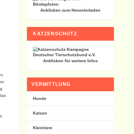
Anklicken zum Herunterladen
KATZENSCHUTZ
Anklicken für weitere Infos
en.
der
VERMITTLUNG
ng
 das
Hunde
Katzen
en
Kleintiere