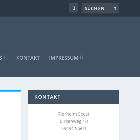
S
KONTAKT
IMPRESSUM
KONTAKT
Tierheim Soest
Birkenweg 10
59494 Soest