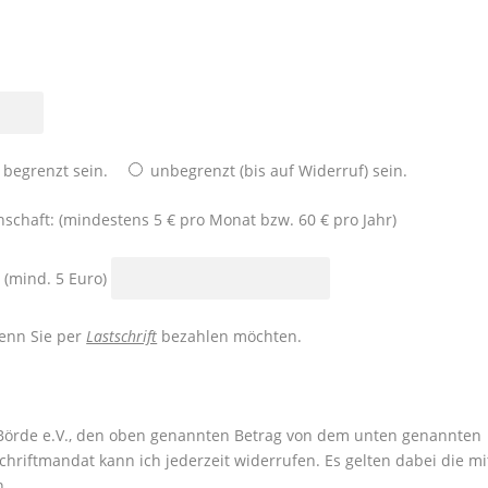
r begrenzt sein.
unbegrenzt (bis auf Widerruf) sein.
schaft: (mindestens 5 € pro Monat bzw. 60 € pro Jahr)
 (mind. 5 Euro)
wenn Sie per
Lastschrift
bezahlen möchten.
r Börde e.V., den oben genannten Betrag von dem unten genannten
schriftmandat kann ich jederzeit widerrufen. Es gelten dabei die mi
n.