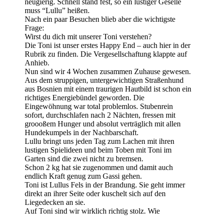
neugierig. Schnell stand fest, so ein lustiger Geselle
muss “Lullu” heißen.
Nach ein paar Besuchen blieb aber die wichtigste
Frage:
Wirst du dich mit unserer Toni verstehen?
Die Toni ist unser erstes Happy End – auch hier in der
Rubrik zu finden. Die Vergesellschaftung klappte auf
Anhieb.
Nun sind wir 4 Wochen zusammen Zuhause gewesen.
Aus dem struppigen, untergewichtigen Straßenhund
aus Bosnien mit einem traurigen Hautbild ist schon ein
richtiges Energiebündel geworden. Die
Eingewöhnung war total problemlos. Stubenrein
sofort, durchschlafen nach 2 Nächten, fressen mit
groooßem Hunger und absolut verträglich mit allen
Hundekumpels in der Nachbarschaft.
Lullu bringt uns jeden Tag zum Lachen mit ihren
lustigen Spielideen und beim Toben mit Toni im
Garten sind die zwei nicht zu bremsen.
Schon 2 kg hat sie zugenommen und damit auch
endlich Kraft genug zum Gassi gehen.
Toni ist Lullus Fels in der Brandung. Sie geht immer
direkt an ihrer Seite oder kuschelt sich auf den
Liegedecken an sie.
Auf Toni sind wir wirklich richtig stolz. Wie