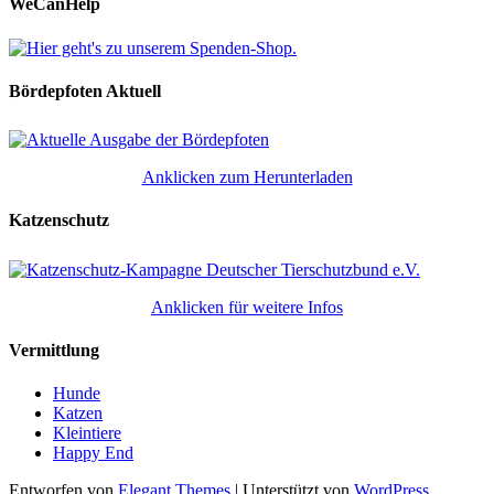
WeCanHelp
Bördepfoten Aktuell
Anklicken zum Herunterladen
Katzenschutz
Anklicken für weitere Infos
Vermittlung
Hunde
Katzen
Kleintiere
Happy End
Entworfen von
Elegant Themes
| Unterstützt von
WordPress