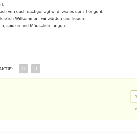
rf.
noch von euch nachgefragt wird, wie es dem Tier geht.
Herzlich Willkommen, wir würden uns freuen.
eln, spielen und Mäuschen fangen.
AKTIE:
N
S