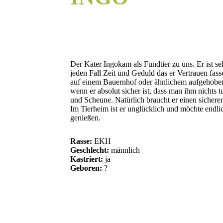
Der Kater Ingokam als Fundtier zu uns. Er ist se
jeden Fall Zeit und Geduld das er Vertrauen fas
auf einem Bauernhof oder ähnlichem aufgehoben. 
wenn er absolut sicher ist, dass man ihm nichts tu
und Scheune. Natürlich braucht er einen sichere
Im Tierheim ist er unglücklich und möchte endlic
genießen.
Rasse:
EKH
Geschlecht:
männlich
Kastriert:
ja
Geboren:
?