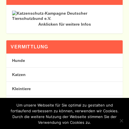
Anklicken für weitere Infos
VERMITTLUNG
Hunde
Katzen
Kleintiere
Happy End
Um unsere Webseite für Sie optimal zu gestalten und
fortlaufend verbessern zu können, verwenden wir Cookies.
Durch die weitere Nutzung der Webseite stimmen Sie der
Verwendung von Cookies zu.
Entworfen von
| Unterstützt von
Elegant Themes
WordPress