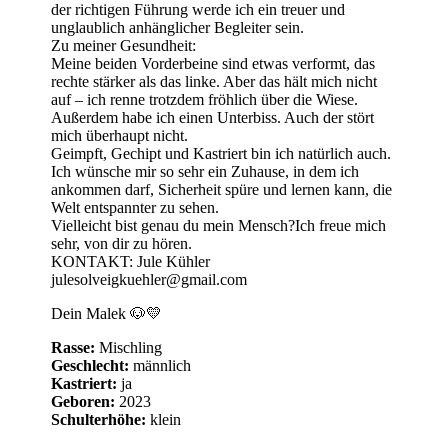
der richtigen Führung werde ich ein treuer und
unglaublich anhänglicher Begleiter sein.
Zu meiner Gesundheit:
Meine beiden Vorderbeine sind etwas verformt, das
rechte stärker als das linke. Aber das hält mich nicht
auf – ich renne trotzdem fröhlich über die Wiese.
Außerdem habe ich einen Unterbiss. Auch der stört
mich überhaupt nicht.
Geimpft, Gechipt und Kastriert bin ich natürlich auch.
Ich wünsche mir so sehr ein Zuhause, in dem ich
ankommen darf, Sicherheit spüre und lernen kann, die
Welt entspannter zu sehen.
Vielleicht bist genau du mein Mensch?Ich freue mich
sehr, von dir zu hören.
KONTAKT: Jule Kühler
julesolveigkuehler@gmail.com
Dein Malek 🐶💛
Rasse:
Mischling
Geschlecht:
männlich
Kastriert:
ja
Geboren:
2023
Schulterhöhe:
klein