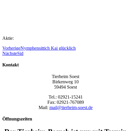
Aktie:
Vorherige
Nymphensittich Kai glücklich
Nächste
Sid
Kontakt
Tierheim Soest
Birkenweg 10
59494 Soest
Tel.: 02921-15241
Fax: 02921-767089
Mail:
mail@tierheim-soest.de
Öffnungszeiten