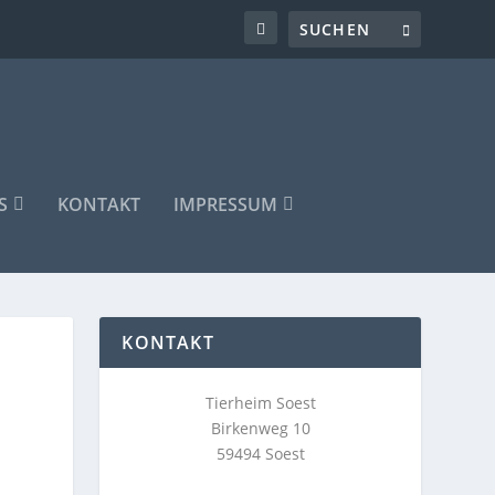
S
KONTAKT
IMPRESSUM
KONTAKT
Tierheim Soest
Birkenweg 10
59494 Soest