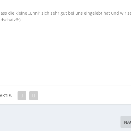
s die kleine „Enni“ sich sehr gut bei uns eingelebt hat und wir s
ldschatz!!:)
AKTIE:
NÄ