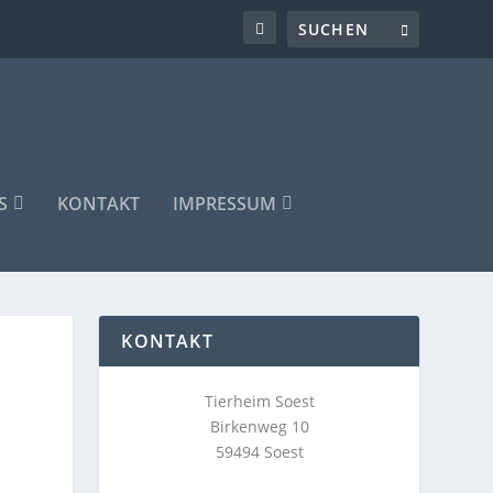
S
KONTAKT
IMPRESSUM
KONTAKT
Tierheim Soest
Birkenweg 10
59494 Soest