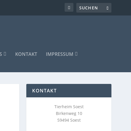
S
KONTAKT
IMPRESSUM
KONTAKT
Tierheim Soest
Birkenweg 10
59494 Soest