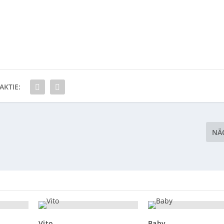
AKTIE:
NÄ
Vito
Baby